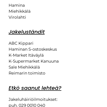
Hamina
Miehikkälä
Virolahti
Jakeluständit
ABC Kippari
Haminan S-ostoskeskus
K-Market Itäväylä
K-Supermarket Kanuuna
Sale Miehikkälä
Reimarin toimisto
Etkö saanut lehteä?
Jakeluhäiriöilmoitukset:
puh. 029 0010 040