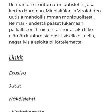
Reimari on sitoutumaton uutislehti, joka
kertoo Haminan, Miehikkälän ja Virolahden
uutisia mahdollisimman monipuolisesti.
Reimari-lehdestä pääset lukemaan
paikallisten ihmisten tarinoita sekä liike-
elämän kuulumisia positiivisella otteella,
negatiivisia asioita piilottelematta.
Linkit
Etusivu
Jutut
Näköislehti
Liikehakemisto